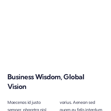
Business Wisdom, Global
Vision
Maecenas id justo
varius. Aenean sed
semper, pharetra nisl
quam eu felis interdum